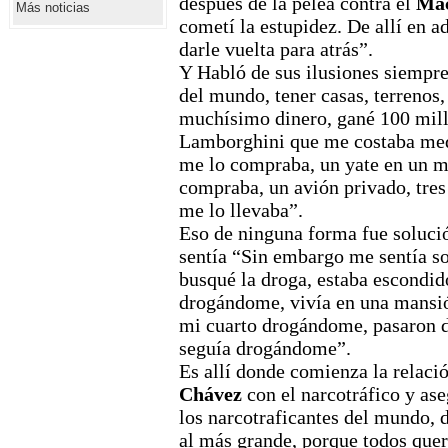
después de la pelea contra el
Ma
Más noticias
cometí la estupidez. De allí en a
darle vuelta para atrás”.
Y Habló de sus ilusiones siempr
del mundo, tener casas, terrenos,
muchísimo dinero, gané 100 mill
Lamborghini que me costaba med
me lo compraba, un yate en un m
compraba, un avión privado, tres
me lo llevaba”.
Eso de ninguna forma fue solució
sentía “Sin embargo me sentía so
busqué la droga, estaba escondid
drogándome, vivía en una mansió
mi cuarto drogándome, pasaron d
seguía drogándome”.
Es allí donde comienza la relaci
Chávez
con el narcotráfico y as
los narcotraficantes del mundo,
al más grande, porque todos quer