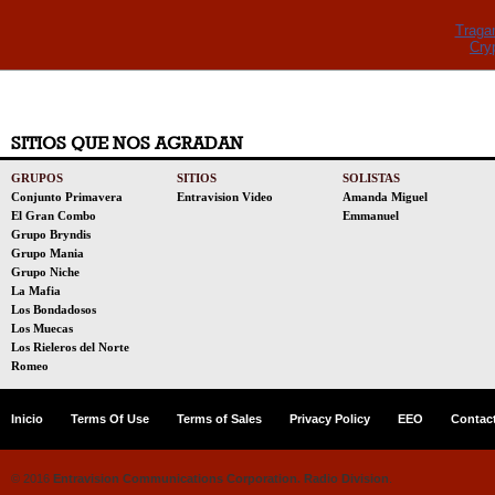
Traga
Cry
SITIOS QUE NOS AGRADAN
GRUPOS
SITIOS
SOLISTAS
Conjunto Primavera
Entravision Video
Amanda Miguel
El Gran Combo
Emmanuel
Grupo Bryndis
Grupo Mania
Grupo Niche
La Mafia
Los Bondadosos
Los Muecas
Los Rieleros del Norte
Romeo
Inicio
Terms Of Use
Terms of Sales
Privacy Policy
EEO
Contac
© 2016
Entravision Communications Corporation.
Radio Division
.