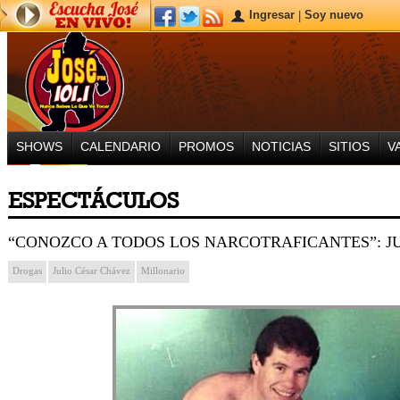
Ingresar
Soy nuevo
|
SHOWS
CALENDARIO
PROMOS
NOTICIAS
SITIOS
V
ESPECTÁCULOS
“CONOZCO A TODOS LOS NARCOTRAFICANTES”: J
Drogas
Julio César Chávez
Millonario